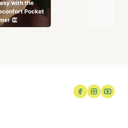
asy with the
econfort Pocket
mer 👏