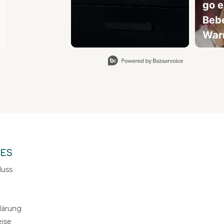
go e
Beb
War
Slidepanel 1 of 1, Showing items 1 to 3 of 2.
ES
luss
lärung
eise