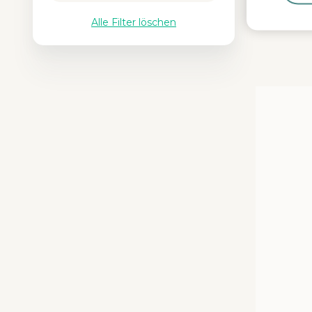
Alle Filter löschen
Media Carou
Carousel wit