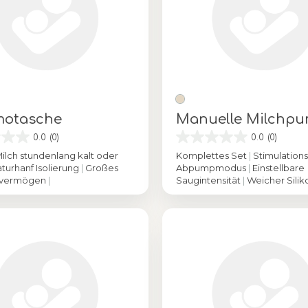
motasche
Manuelle Milchp
0.0
(0)
0.0
(0)
Milch stundenlang kalt oder
Komplettes Set
|
Stimulations
turhanf Isolierung
|
Großes
Abpumpmodus
|
Einstellbare
svermögen
|
Saugintensität
|
Weicher Silik
Farbe