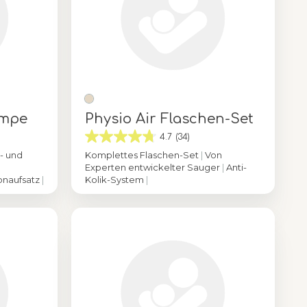
umpe
Physio Air Flaschen-Set
4.7
(34)
- und
Komplettes Flaschen-Set
|
Von
Experten entwickelter Sauger
|
Anti-
onaufsatz
|
Kolik-System
|
Farbe