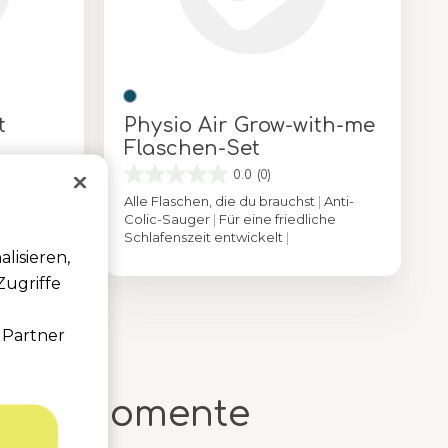
t
Physio Air Grow-with-me
Flaschen-Set
0.0
(0)
iges Glas
|
Alle Flaschen, die du brauchst
|
Anti-
er
|
Colic-Sauger
|
Für eine friedliche
ngs-
Schlafenszeit entwickelt
|
lisieren,
Farbe
Zugriffe
 Partner
nfort-Momente