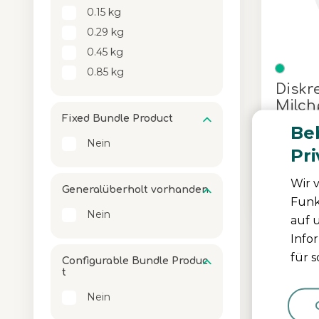
0.15 kg
0.29 kg
0.45 kg
0.85 kg
Diskr
Milc
Fixed Bundle Product
Beb
Nein
All-in-O
Pr
verstellb
Wir 
Generalüberholt vorhanden
Farbe
Funk
Nein
auf 
Info
für 
Configurable Bundle Produc
t
Nein