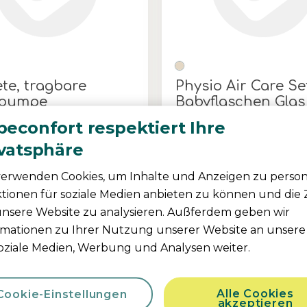
ete, tragbare
Physio Air Care Se
hpumpe
Babyflaschen Glas
4.3
(36)
4.9
(24)
econfort respektiert Ihre
ne Lösung
|
Bequem und
Natürliches & widerstandsfäh
ivatsphäre
ar
|
Hält den ganzen Tag
|
Einzigartige Anti-Colic-Saug
Hervorragendes Preis-Leistu
Verhältnis
|
verwenden Cookies, um Inhalte und Anzeigen zu persona
Farbe
tionen für soziale Medien anbieten zu können und die 
unsere Website zu analysieren. Außferdem geben wir
rmationen zu Ihrer Nutzung unserer Website an unsere
soziale Medien, Werbung und Analysen weiter.
Teile deine Bebeco
Alle Cookies
Cookie-Einstellungen
akzeptieren