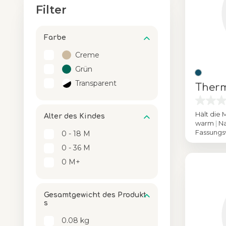
Filter
Farbe
Creme
Grün
Transparent
Ther
Hält die 
Alter des Kindes
warm
|
Na
Fassung
0 - 18 M
Farbe
0 - 36 M
0 M+
Gesamtgewicht des Produkt
s
0.08 kg