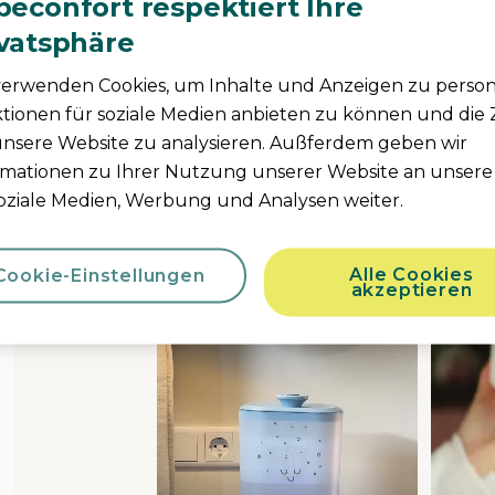
econfort respektiert Ihre
ivatsphäre
Teile deine Bebeco
verwenden Cookies, um Inhalte und Anzeigen zu persona
#mybebeconf
tionen für soziale Medien anbieten zu können und die 
unsere Website zu analysieren. Außferdem geben wir
rmationen zu Ihrer Nutzung unserer Website an unsere
Upload Yours Here
soziale Medien, Werbung und Analysen weiter.
sel
h product photos. Use the previous and next buttons to navigate.
Alle Cookies
Cookie-Einstellungen
akzeptieren