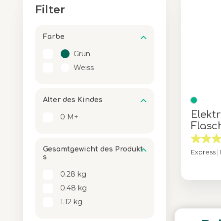
Filter
Farbe
Grün
Weiss
Alter des Kindes
Elekt
0 M+
Flas
Gesamtgewicht des Produkt
Express
|
s
0.28 kg
Farbe
0.48 kg
1.12 kg