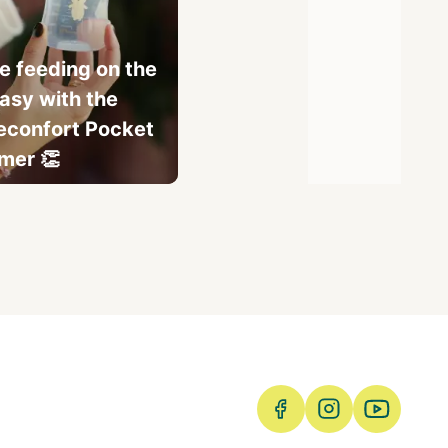
 feeding on the
asy with the
econfort Pocket
mer 👏