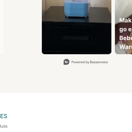
Make
go e
Beb
War
Slidepanel 1 of 1, Showing items 1 to 3 of 2.
ES
luss