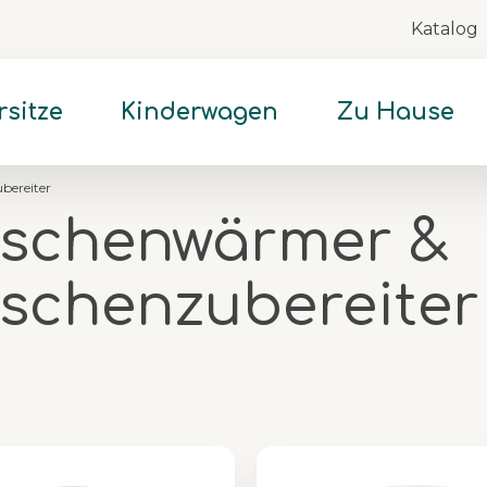
Katalog
Skip
to
Content
rsitze
Kinderwagen
Zu Hause
bereiter
aschenwärmer &
aschenzubereiter