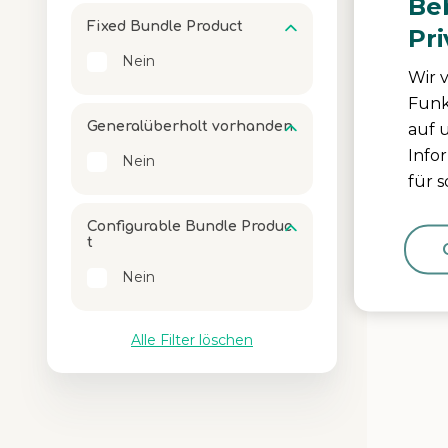
Beb
Fixed Bundle Product
Pr
Nein
Wir 
Funk
Generalüberholt vorhanden
auf 
Info
Nein
für 
Media Carou
Carousel wit
Configurable Bundle Produc
t
Nein
Alle Filter löschen