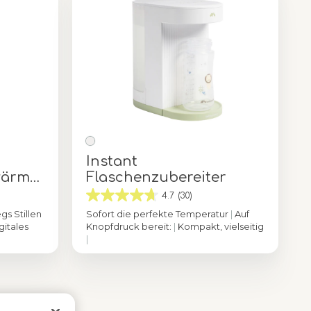
Instant
wärme
Flaschenzubereiter
4.7
(30)
s Stillen
Sofort die perfekte Temperatur
|
Auf
gitales
Knopfdruck bereit:
|
Kompakt, vielseitig
|
Grün
Farbe
Weiss