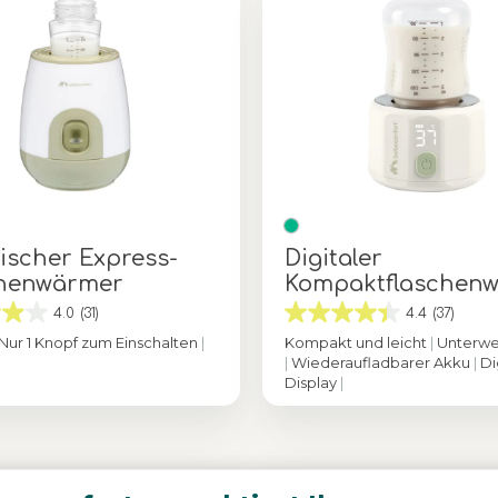
rischer Express-
Digitaler
chenwärmer
Kompaktflaschen
r
4.0
(31)
4.4
(37)
Nur 1 Knopf zum Einschalten
|
Kompakt und leicht
|
Unterweg
|
Wiederaufladbarer Akku
|
Di
Display
|
Grün
Farbe