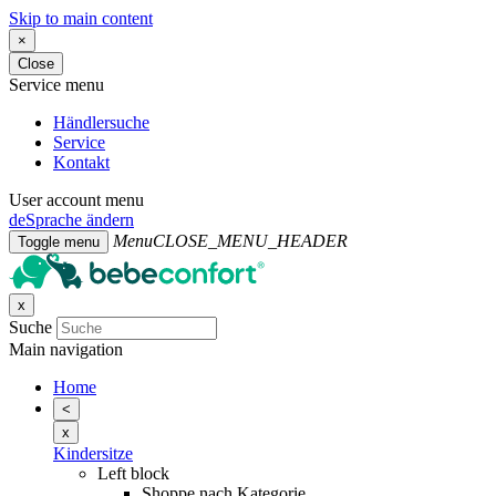
Skip to main content
×
Close
Service menu
Händlersuche
Service
Kontakt
User account menu
de
Sprache ändern
Menu
CLOSE_MENU_HEADER
Toggle menu
x
Suche
Main navigation
Home
<
x
Kindersitze
Left block
Shoppe nach Kategorie